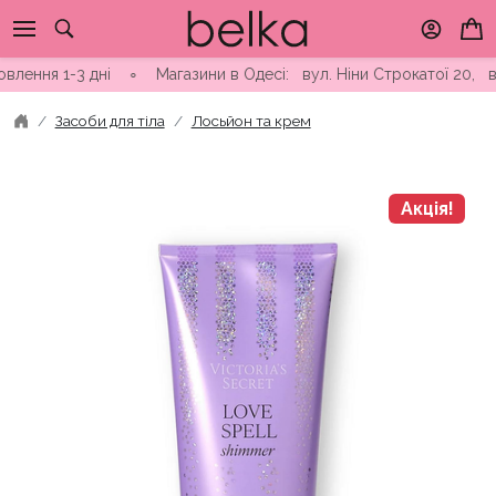
Skip
to
content
ня 1-3 дні ∘ Магазини в Одесі: вул. Ніни Строкатої 20, вул. 
Засоби для тіла
Лосьйон та крем
Акція!