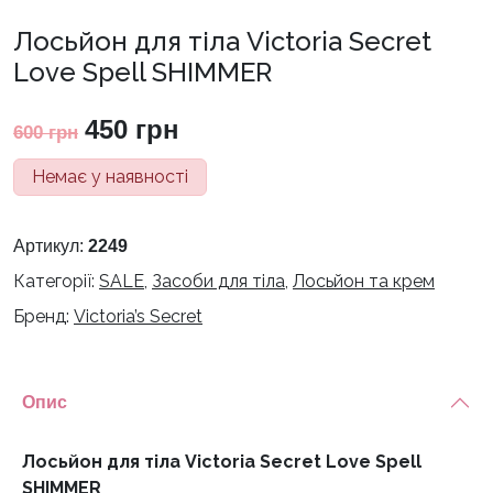
Лосьйон для тіла Victoria Secret
Love Spell SHIMMER
Оригінальна
Поточна
450
грн
600
грн
ціна:
ціна:
Немає у наявності
600 грн.
450 грн.
Артикул:
2249
Категорії:
SALE
,
Засоби для тіла
,
Лосьйон та крем
Бренд:
Victoria’s Secret
Опис
Лосьйон для тіла Victoria Secret Love Spell
SHIMMER