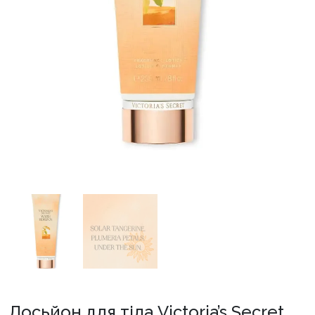
Лосьйон для тіла Victoria’s Secret