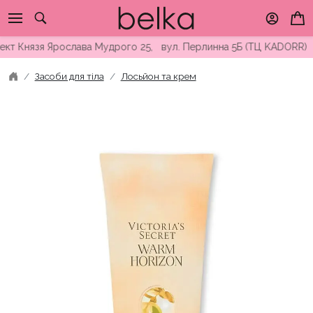
Skip
to
content
 Князя Ярослава Мудрого 25, вул. Перлинна 5Б (ТЦ KADORR) ∘ Б
Засоби для тіла
Лосьйон та крем