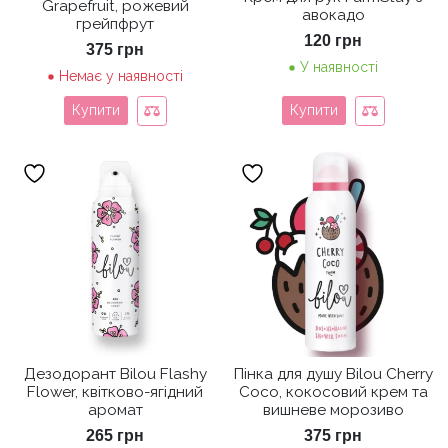
Grapefruit, рожевий
авокадо
грейпфрут
120
грн
375
грн
У наявності
Немає у наявності
Купити
Купити
Дезодорант Bilou Flashy
Пінка для душу Bilou Cherry
Flower, квітково-ягідний
Coco, кокосовий крем та
аромат
вишневе морозиво
265
грн
375
грн