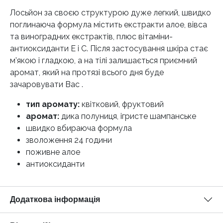
Лосьйон за своєю структурою дуже легкий, швидко
поглинаюча формула містить екстракти алое, вівса
та виноградних екстрактів, плюс вітаміни-
антиоксиданти Е і С. Після застосування шкіра стає
м’якою і гладкою, а на тілі залишається приємний
аромат, який на протязі всього дня буде
зачаровувати Вас .
тип аромату:
квітковий, фруктовий
аромат:
дика полуниця, ігристе шампанське
швидко вбираюча формула
зволоження 24 години
поживне алое
антиоксиданти
Додаткова інформація