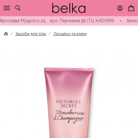
Skip
to
content
ослава Мудрого 25, вул. Перлинна 5Б (ТЦ KADORR) ∘ Безкоштовн
Засоби для тіла
Лосьйон та крем