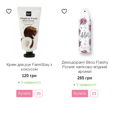
Дезодорант Bilou Flashy
Крем для рук FarmStay з
Flower, квітково-ягідний
кокосом
аромат
120
грн
265
грн
У наявності
У наявності
Купити
Купити