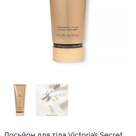
Лосьйон для тіла Victoria’s Secret