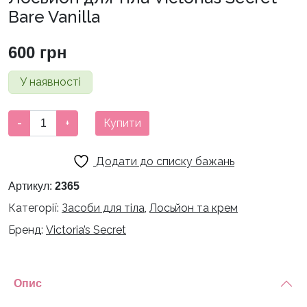
Bare Vanilla
600
грн
У наявності
Лосьйон
-
+
Купити
для
тіла
Додати до списку бажань
Victoria's
Secret
Артикул:
2365
Bare
Категорії:
Засоби для тіла
,
Лосьйон та крем
Vanilla
Бренд:
Victoria’s Secret
кількість
Опис