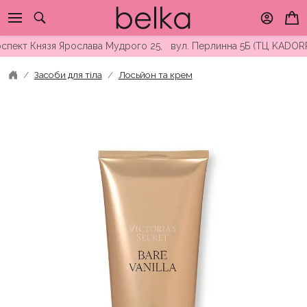
Skip
to
content
кт Князя Ярослава Мудрого 25, вул. Перлинна 5Б (ТЦ KADORR) ∘
Засоби для тіла
Лосьйон та крем