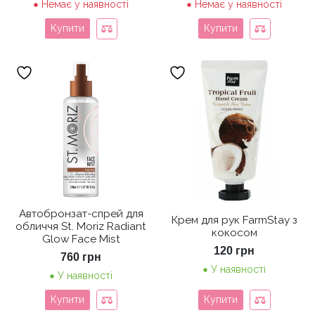
Немає у наявності
Немає у наявності
Купити
Купити
Автобронзат-спрей для
Крем для рук FarmStay з
обличчя St. Moriz Radiant
кокосом
Glow Face Mist
120
грн
760
грн
У наявності
У наявності
Купити
Купити