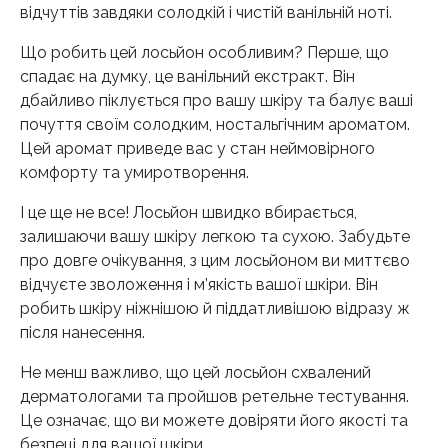
відчуттів завдяки солодкій і чистій ванільній ноті.
Що робить цей лосьйон особливим? Перше, що
спадає на думку, це ванільний екстракт. Він
дбайливо піклується про вашу шкіру та балує ваші
почуття своїм солодким, ностальгічним ароматом.
Цей аромат приведе вас у стан неймовірного
комфорту та умиротворення.
І це ще не все! Лосьйон швидко вбирається,
залишаючи вашу шкіру легкою та сухою. Забудьте
про довге очікування, з цим лосьйоном ви миттєво
відчуєте зволоження і м’якість вашої шкіри. Він
робить шкіру ніжнішою й піддатливішою відразу ж
після нанесення.
Не менш важливо, що цей лосьйон схвалений
дерматологами та пройшов ретельне тестування.
Це означає, що ви можете довіряти його якості та
безпеці для вашої шкіри.