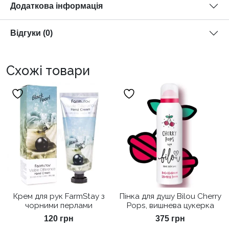
Додаткова інформація
Відгуки (0)
Схожі товари
Крем для рук FarmStay з
Пінка для душу Bilou Cherry
чорними перлами
Pops, вишнева цукерка
120
грн
375
грн