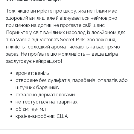
Тож, якщо ви мрієте про шкіру, яка не тільки має
здоровий вигляд, але й відчувається неймовірно
приємною на дотик, не проґавте свій шанс.
Пориньте у світ ванільних насолод із лосьйоном для
тіла Vanilla від Victoria’s Secret Pink. Зволоження,
ніжність і солодкий аромат чекають на вас прямо
зараз. Не проґавте цю можливість — ваша шкіра
заслуговує найкращого!
аромат: ваніль
створене без сульфатів, парабенів, фталатів або
штучних барвників
схвалено дерматологами
не тестується на тваринах
об’єм: 355 мл
країна-виробник: США