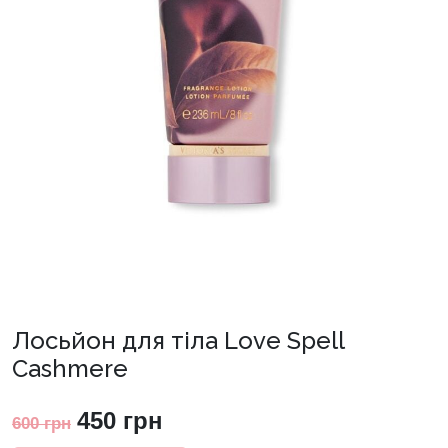
Лосьйон для тіла Love Spell
Cashmere
Оригінальна
Поточна
450
грн
600
грн