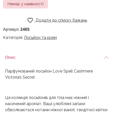
ціна:
ціна:
Немає у наявності
600 грн.
450 грн.
Додати до списку бажань
Артикул:
2465
Категорія:
Лосьйон та крем
Опис
Парфумований лосьйон Love Spell Cashmere
Victoria’s Secret
Ця колекція лосьйонів для тіла має ніжний і
насичений аромат. Ваші улюблені запахи
обволікаються нотами ніжної ванілі, тендітної квітки