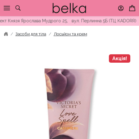
Skip
to
content
т Князя Ярослава Мудрого 25, вул. Перлинна 5Б (ТЦ KADORR) ∘ 
Засоби для тіла
Лосьйон та крем
Акція!