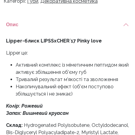
Категорії:
Губи
,
Декоративна косметика
Опис
Lipper-блиск LIPSSxCHER`17 Pinky love
Lipper це:
Активний комплекс із міметичним пептидом який
активує збільшення об’єму губ
Тривалий результат м’якості та зволоження
Накопичувальний ефект (об’єм поступово
збільшується і не зникає)
Колір: Рожевий
Запах: Вишневий круасан
Склад:
Hydrogenated Polyisobutene, Octyldodecanol,
Bis-Diglyceryl Polyacyladipate-2, Myristyl Lactate,