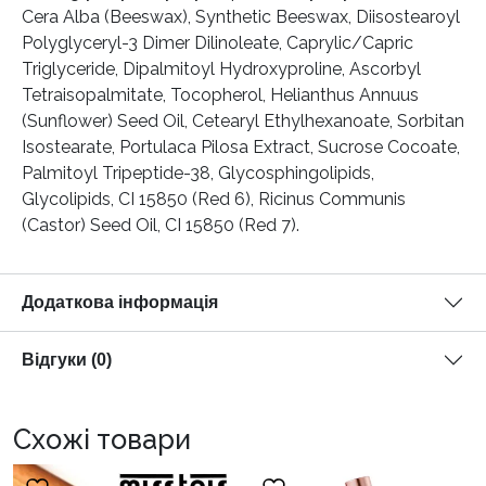
Cera Alba (Beeswax), Synthetic Beeswax, Diisostearoyl
Polyglyceryl-3 Dimer Dilinoleate, Caprylic/Capric
Triglyceride, Dipalmitoyl Hydroxyproline, Ascorbyl
Tetraisopalmitate, Tocopherol, Helianthus Annuus
(Sunflower) Seed Oil, Cetearyl Ethylhexanoate, Sorbitan
Isostearate, Portulaca Pilosa Extract, Sucrose Cocoate,
Palmitoyl Tripeptide-38, Glycosphingolipids,
Glycolipids, CI 15850 (Red 6), Ricinus Communis
(Castor) Seed Oil, CI 15850 (Red 7).
Додаткова інформація
Відгуки (0)
Схожі товари