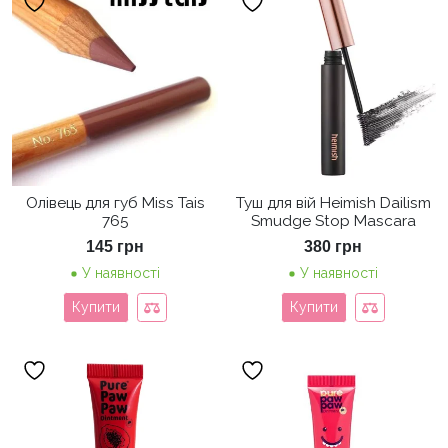
Олівець для губ Miss Tais
Туш для вій Heimish Dailism
765
Smudge Stop Mascara
145
грн
380
грн
У наявності
У наявності
Купити
Купити