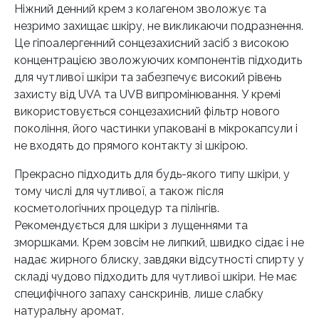
Ніжний денний крем з колагеном зволожує та
незримо захищає шкіру, не викликаючи подразнення.
Це гіпоалергенний сонцезахисний засіб з високою
концентрацією зволожуючих компонентів підходить
для чутливої шкіри та забезпечує високий рівень
захисту від UVA та UVB випромінювання. У кремі
використовується сонцезахисний фільтр нового
покоління, його частинки упаковані в мікрокапсули і
не входять до прямого контакту зі шкірою.
Прекрасно підходить для будь-якого типу шкіри, у
тому числі для чутливої, а також після
косметологічних процедур та пілінгів.
Рекомендується для шкіри з лущеннями та
зморшками. Крем зовсім не липкий, швидко сідає і не
надає жирного блиску, завдяки відсутності спирту у
складі чудово підходить для чутливої шкіри. Не має
специфічного запаху санскринів, лише слабку
натуральну аромат.