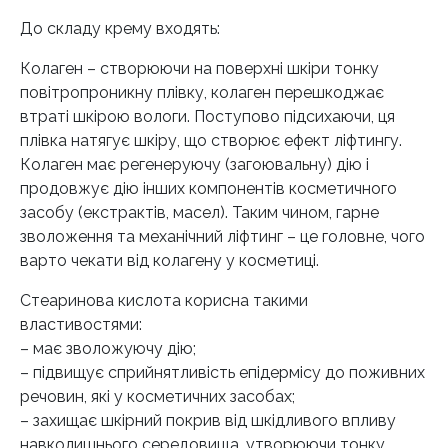
До складу крему входять:
Колаген – створюючи на поверхні шкіри тонку
повітропроникну плівку, колаген перешкоджає
втраті шкірою вологи. Поступово підсихаючи, ця
плівка натягує шкіру, що створює ефект ліфтингу.
Колаген має регенеруючу (загоювальну) дію і
продовжує дію інших компонентів косметичного
засобу (екстрактів, масел). Таким чином, гарне
зволоження та механічний ліфтинг – це головне, чого
варто чекати від колагену у косметиці.
Стеаринова кислота корисна такими
властивостями:
– має зволожуючу дію;
– підвищує сприйнятливість епідермісу до поживних
речовин, які у косметичних засобах;
– захищає шкірний покрив від шкідливого впливу
навколишнього середовища, утворюючи тонку