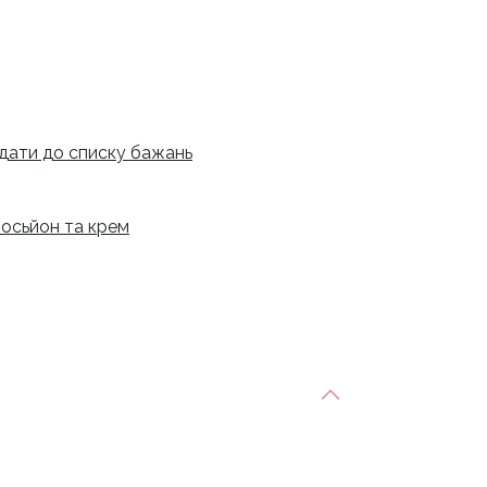
дати до списку бажань
осьйон та крем