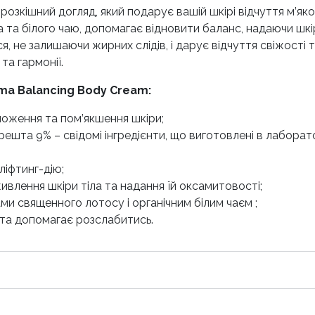
е розкішний догляд, який подарує вашій шкірі відчуття м’я
та білого чаю, допомагає відновити баланс, надаючи шкір
, не залишаючи жирних слідів, і дарує відчуття свіжості
а гармонії.
rma Balancing Body Cream:
оження та пом’якшення шкіри;
решта 9% – свідомі інгредієнти, що виготовлені в лаборат
іфтинг-дію;
влення шкіри тіла та надання їй оксамитовості;
ами священного лотосу і органічним білим чаєм ;
та допомагає розслабитись.