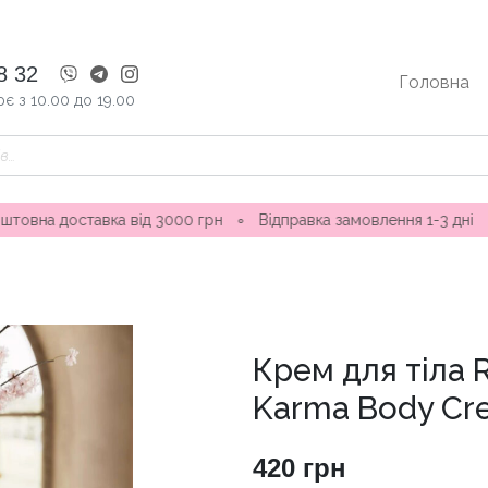
8 32
Головна
є з 10.00 до 19.00
авка від 3000 грн
∘
Відправка замовлення 1-3 дні ∘ Магазини
Крем для тіла R
Karma Body Cr
420
грн