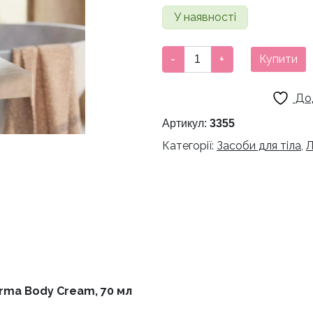
У наявності
Крем
-
+
Купити
для
тіла
До
Rituals
The
Артикул:
3355
Ritual
Категорії:
Засоби для тіла
,
Л
Of
Karma
Body
Cream,
70
мл
кількість
Karma Body Cream, 70 мл