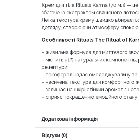
Крем для тіла Rituals Karma (70 мл) — ц
збагачена екстрактом священого лотоса 
Легка текстура крему швидко вбирається
догляду, створюючи атмосферу спокою т
Особливості Rituals The Ritual of Ka
– живильна формула для миттєвого звол
– містить 91% натуральних компонентів, 
рецептури;
– токоферол надає омолоджувальну та л
– насичена текстура для комфортного жи
– залишає на шкірі стійкий аромат з нот
– сприяє покращенню емоційного стану 
Додаткова інформація
Відгуки (0)