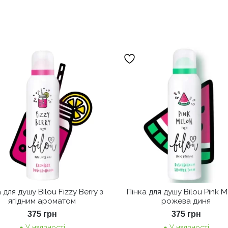
 для душу Bilou Fizzy Berry з
Пінка для душу Bilou Pink M
ягідним ароматом
рожева диня
375
грн
375
грн
У наявності
У наявності