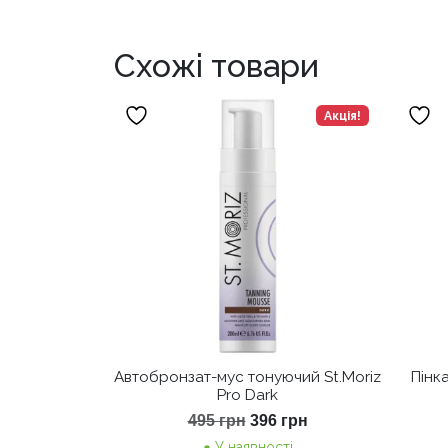
Схожі товари
Акція!
Автобронзат-мус тонуючий St.Moriz
Пінка
Pro Dark
Оригінальна
Поточна
495
грн
396
грн
ціна:
ціна:
У наявності