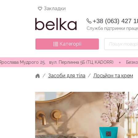
Skip
Закладки
to
content
+38 (063) 427 1
Служба підтримки працю
Пошук
Категорії
товарів
 Мудрого 25, вул. Перлинна 5Б (ТЦ KADORR) ∘ Безкоштовна дост
Засоби для тіла
Лосьйон та крем