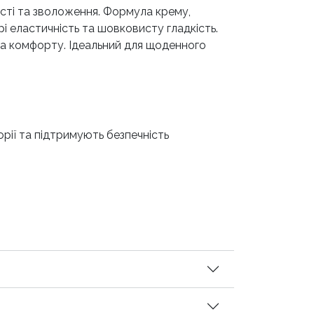
кості та зволоження. Формула крему,
і еластичність та шовковисту гладкість.
 та комфорту. Ідеальний для щоденного
орії та підтримують безпечність