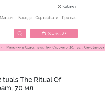
Кабінет
Магазин
Бренди
Сертифікати
Про нас
Кошик (
)
0
 в Одесі: вул. Ніни Строкатої 20, вул. Самофалова ( Каманіна
ituals The Ritual Of
eam, 70 мл