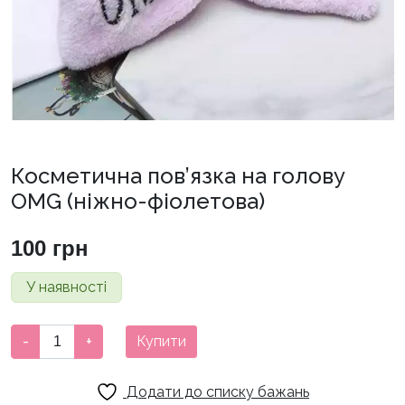
Косметична пов’язка на голову
OMG (ніжно-фіолетова)
100
грн
У наявності
Косметична
-
+
Купити
пов'язка
на
Додати до списку бажань
голову