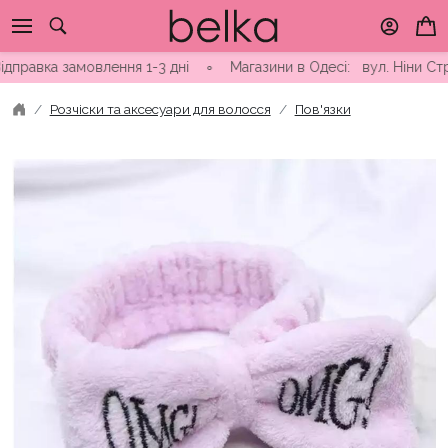
Skip
to
content
вка замовлення 1-3 дні ∘ Магазини в Одесі: вул. Ніни Строкат
Розчіски та аксесуари для волосся
Пов'язки