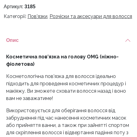
OMG
Артикул:
3185
(ніжно-
Категорії:
Пов'язки
,
Розчіски та аксесуари для волосся
фіолетова)
кількість
Опис
Косметична пов’язка на голову OMG (ніжно-
фіолетова)
Косметологічна пов’язка для волосся ідеально
підходить для проведення косметичних процедур і
макіяжу. Ви зможете сховати волосся назад і воно
вам не заважатиме!
Використовується для оберігання волосся від
забруднення під час нанесення косметичних масок
або прийняття ванни, а також при зайнятті спортом
для скріплення волосся і відвертання падіння поту з