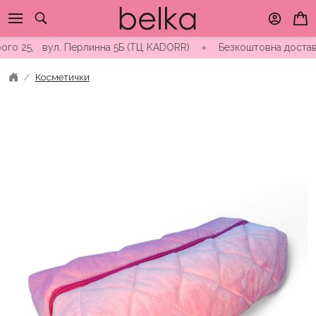
Skip
to
content
25, вул. Перлинна 5Б (ТЦ KADORR) ∘ Безкоштовна доставка від 
Косметички