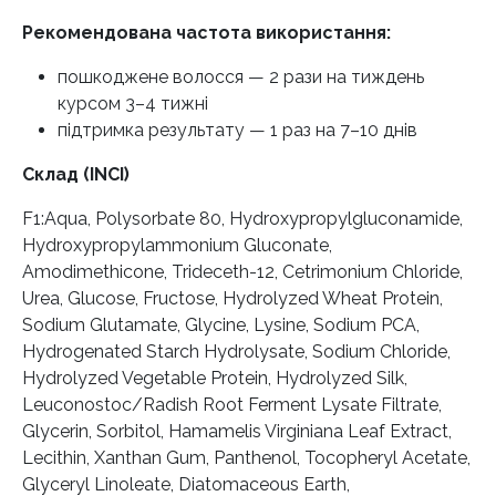
Рекомендована частота використання:
пошкоджене волосся — 2 рази на тиждень
курсом 3–4 тижні
підтримка результату — 1 раз на 7–10 днів
Склад (INCI)
F1:Aqua, Polysorbate 80, Hydroxypropylgluconamide,
Hydroxypropylammonium Gluconate,
Amodimethicone, Trideceth-12, Cetrimonium Chloride,
Urea, Glucose, Fructose, Hydrolyzed Wheat Protein,
Sodium Glutamate, Glycine, Lysine, Sodium PCA,
Hydrogenated Starch Hydrolysate, Sodium Chloride,
Hydrolyzed Vegetable Protein, Hydrolyzed Silk,
Leuconostoc/Radish Root Ferment Lysate Filtrate,
Glycerin, Sorbitol, Hamamelis Virginiana Leaf Extract,
Lecithin, Xanthan Gum, Panthenol, Tocopheryl Acetate,
Glyceryl Linoleate, Diatomaceous Earth,