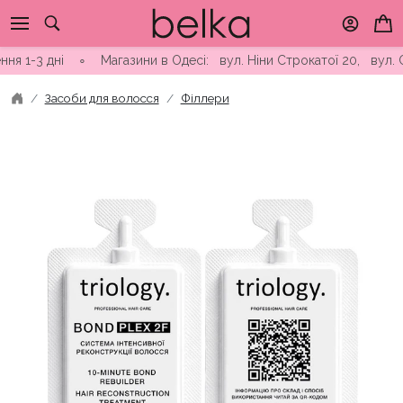
Skip
to
content
ні ∘ Магазини в Одесі: вул. Ніни Строкатої 20, вул. Самофало
Засоби для волосся
Філлери