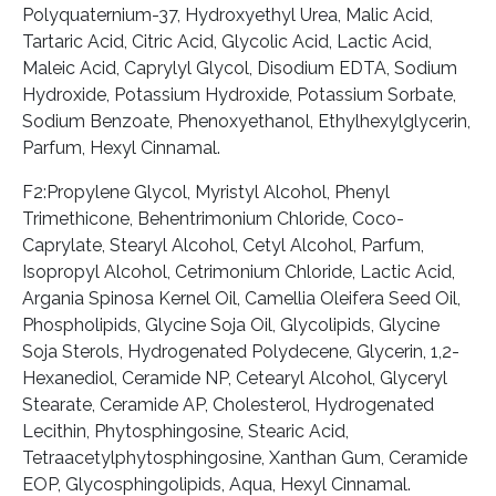
Polyquaternium-37, Hydroxyethyl Urea, Malic Acid,
Tartaric Acid, Citric Acid, Glycolic Acid, Lactic Acid,
Maleic Acid, Caprylyl Glycol, Disodium EDTA, Sodium
Hydroxide, Potassium Hydroxide, Potassium Sorbate,
Sodium Benzoate, Phenoxyethanol, Ethylhexylglycerin,
Parfum, Hexyl Cinnamal.
F2:Propylene Glycol, Myristyl Alcohol, Phenyl
Trimethicone, Behentrimonium Chloride, Coco-
Caprylate, Stearyl Alcohol, Cetyl Alcohol, Parfum,
Isopropyl Alcohol, Cetrimonium Chloride, Lactic Acid,
Argania Spinosa Kernel Oil, Camellia Oleifera Seed Oil,
Phospholipids, Glycine Soja Oil, Glycolipids, Glycine
Soja Sterols, Hydrogenated Polydecene, Glycerin, 1,2-
Hexanediol, Ceramide NP, Cetearyl Alcohol, Glyceryl
Stearate, Ceramide AP, Cholesterol, Hydrogenated
Lecithin, Phytosphingosine, Stearic Acid,
Tetraacetylphytosphingosine, Xanthan Gum, Ceramide
EOP, Glycosphingolipids, Aqua, Hexyl Cinnamal.