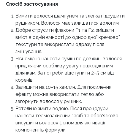
Спосіб застосування
Вимити волосся шампунем та злегка підсушити
рушником. Волосся має залишатися вологим.
Добре струсити флакони F1 та F2, змішати
вміст в одній ємності до однорідної кремової
текстури та використати одразу після
змішування.
Рівномірно нанести суміш по довжині волосся,
приділяючи особливу увагу пошкодженим
ділянкам. За потреби відступити 2–5 см від
коренів.
Залишити на 10–15 хвилин. Для посилення
ефекту можна використати тепло або
загорнути волосся у рушник.
Ретельно змити водою. Після процедури
нанести термозахисний засіб та обов’язково
висушити волосся феном для активації
компонентів формули.