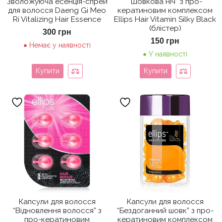
Зволожуюча есенція-спрей
“Шовкова ніч” з про-
для волосся Daeng Gi Meo
кератиновим комплексом
Ri Vitalizing Hair Essence
Ellips Hair Vitamin Silky Black
(блістер)
300
грн
150
грн
Немає у наявності
У наявності
Купити
Купити
Капсули для волосся
Капсули для волосся
“Відновлення волосся” з
“Бездоганний шовк” з про-
про-кератиновим
кератиновим комплексом