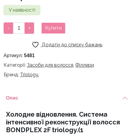
У наявності
Холодне
-
+
Купити
відновлення.
Система
Додати до списку бажань
інтенсивної
реконструкції
Артикул:
5481
волосся
Категорії:
Засоби для волосся
,
Філлери
BONDPLEX
Бренд:
Triology.
2F
triology.
(1
застосування)
Опис
кількість
Холодне відновлення. Система
інтенсивної реконструкції волосся
BONDPLEX 2F triology.(1