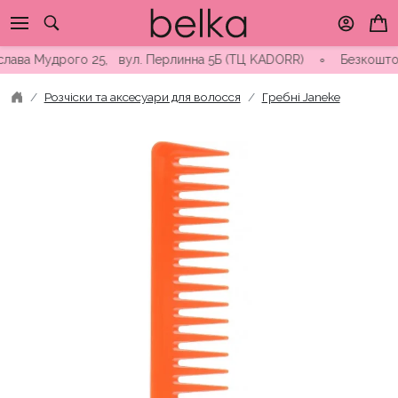
Skip
to
content
ва Мудрого 25, вул. Перлинна 5Б (ТЦ KADORR) ∘ Безкоштовна до
Розчіски та аксесуари для волосся
Гребні Janeke