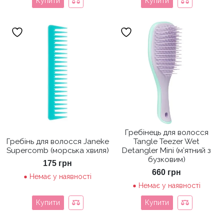
Купити
Купити
Гребінець для волосся
Гребінь для волосся Janeke
Tangle Teezer Wet
Supercomb (морська хвиля)
Detangler Mini (м’ятний з
бузковим)
175
грн
660
грн
Немає у наявності
Немає у наявності
Купити
Купити