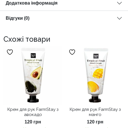
Додаткова інформація
Відгуки (0)
Схожі товари
Крем для рук FarmStay з
Крем для рук FarmStay з
авокадо
манго
120
грн
120
грн