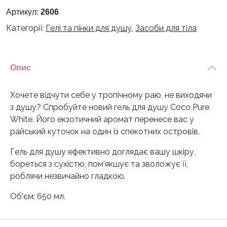
Negro
Артикул:
2606
Ніжний
Категорії:
Гелі та пінки для душу
,
Засоби для тіла
кокос
кількість
Опис
Хочете відчути себе у тропічному раю, не виходячи
з душу? Спробуйте новий гель для душу Coco Pure
White. Його екзотичний аромат перенесе вас у
райський куточок на один із спекотних островів.
Гель для душу ефективно доглядає вашу шкіру,
бореться з сухістю, пом’якшує та зволожує її,
роблячи незвичайно гладкою.
Об’єм: 650 мл.