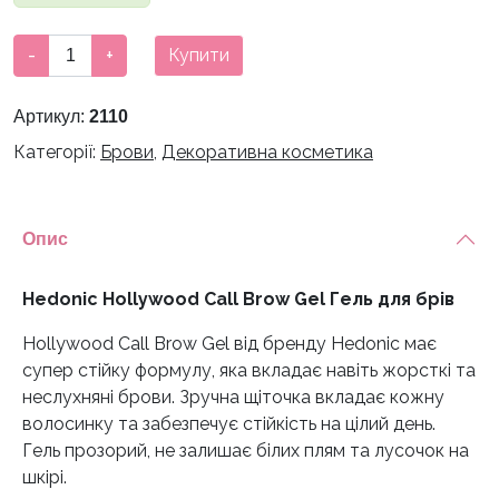
Hedonic
-
+
Купити
Hollywood
Call
Артикул:
2110
Brow
Категорії:
Брови
,
Декоративна косметика
Gel
Гель
для
брів
Опис
кількість
Hedonic Hollywood Call Brow Gel Гель для брів
Hollywood Call Brow Gel від бренду Hedonic має
супер стійку формулу, яка вкладає навіть жорсткі та
неслухняні брови. Зручна щіточка вкладає кожну
волосинку та забезпечує стійкість на цілий день.
Гель прозорий, не залишає білих плям та лусочок на
шкірі.