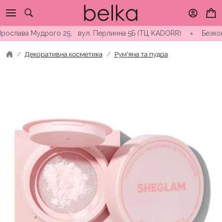
Skip
to
content
слава Мудрого 25, вул. Перлинна 5Б (ТЦ KADORR) ∘ Безкоштовна
Декоративна косметика
Рум'яна та пудра