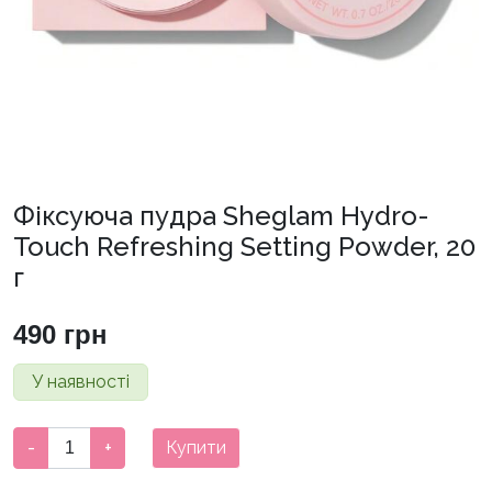
Фіксуюча пудра Sheglam Hydro-
Touch Refreshing Setting Powder, 20
г
490
грн
У наявності
Фіксуюча
-
+
Купити
пудра
Sheglam