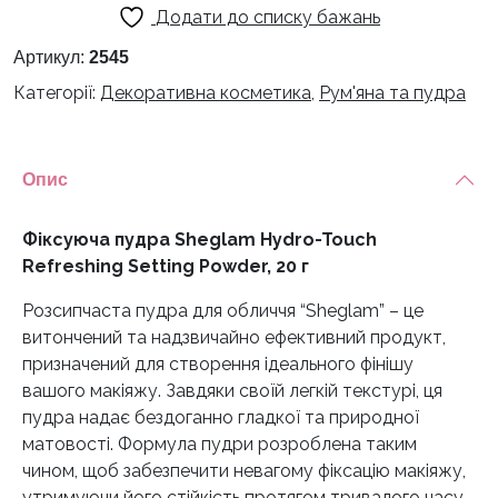
Додати до списку бажань
Hydro-
Touch
Артикул:
2545
Refreshing
Категорії:
Декоративна косметика
,
Рум'яна та пудра
Setting
Powder,
20
Опис
г
кількість
Фіксуюча пудра Sheglam Hydro-Touch
Refreshing Setting Powder, 20 г
Розсипчаста пудра для обличчя “Sheglam” – це
витончений та надзвичайно ефективний продукт,
призначений для створення ідеального фінішу
вашого макіяжу. Завдяки своїй легкій текстурі, ця
пудра надає бездоганно гладкої та природної
матовості. Формула пудри розроблена таким
чином, щоб забезпечити невагому фіксацію макіяжу,
утримуючи його стійкість протягом тривалого часу.