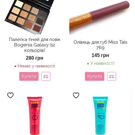
Палетка тіней для повік
Олівець для губ Miss Tais
Bogenia Galaxy (12
769
кольорів)
145
грн
280
грн
У наявності
Немає у наявності
Купити
Купити