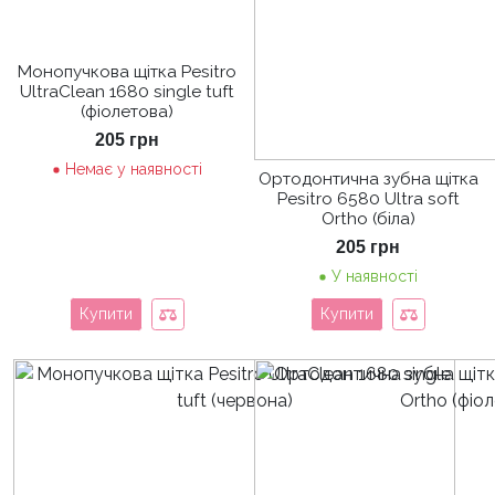
Монопучкова щітка Pesitro
UltraClean 1680 single tuft
(фіолетова)
205
грн
Немає у наявності
Ортодонтична зубна щітка
Pesitro 6580 Ultra soft
Ortho (біла)
205
грн
У наявності
Купити
Купити