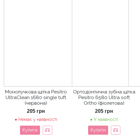
Монопучкова щітка Pesitro
Ортодонтична зубна щітка
UltraClean 1680 single tuft
Pesitro 6580 Ultra soft
(червона)
Ortho (фіолетова)
205
грн
205
грн
Немає у наявності
У наявності
Купити
Купити