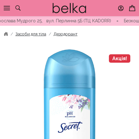
Skip
to
content
слава Мудрого 25, вул. Перлинна 5Б (ТЦ KADORR) ∘ Безкоштовна
Засоби для тіла
Дезодорант
Акція!