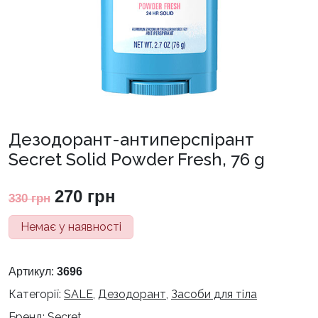
Дезодорант-антиперспірант
Secret Solid Powder Fresh, 76 g
Оригінальна
Поточна
270
грн
330
грн
ціна:
ціна:
Немає у наявності
330 грн.
270 грн.
Артикул:
3696
Категорії:
SALE
,
Дезодорант
,
Засоби для тіла
Бренд:
Secret