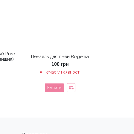
уб Pure
Пензель для тіней Bogenia
вишня)
100
грн
Немає у наявності
Купити