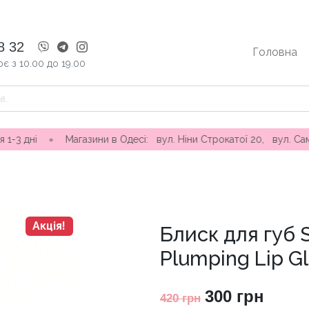
8 32
Головна
є з 10.00 до 19.00
 ∘ Магазини в Одесі: вул. Ніни Строкатої 20, вул. Самофалова
Акція!
Блиск для губ 
Plumping Lip G
Оригінальна
Пото
300
грн
420
грн