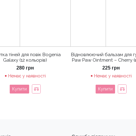
тка тіней для повік Bogenia
Відновлюючий бальзам для г
Galaxy (12 кольорів)
Paw Paw Ointment – Cherry (
280
грн
225
грн
Немає у наявності
Немає у наявності
Купити
Купити