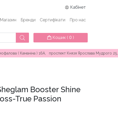
Кабінет
Магазин
Бренди
Сертифікати
Про нас
Кошик (
)
0
 ( Каманіна ) 16А, проспект Князя Ярослава Мудрого 25, вул. 
Sheglam Booster Shine
loss-True Passion
чна