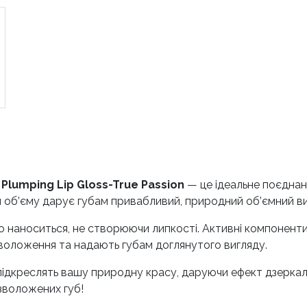
 Plumping Lip Gloss-True Passion
— це ідеальне поєднан
б’єму дарує губам привабливий, природний об’ємний вигл
о наноситься, не створюючи липкості. Активні компоненти
 зволоження та надають губам доглянутого вигляду.
 підкреслять вашу природну красу, даруючи ефект дзеркаль
зволожених губ!