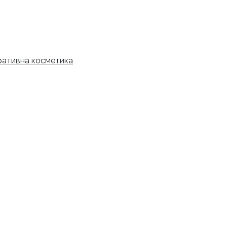
рн.
ативна косметика