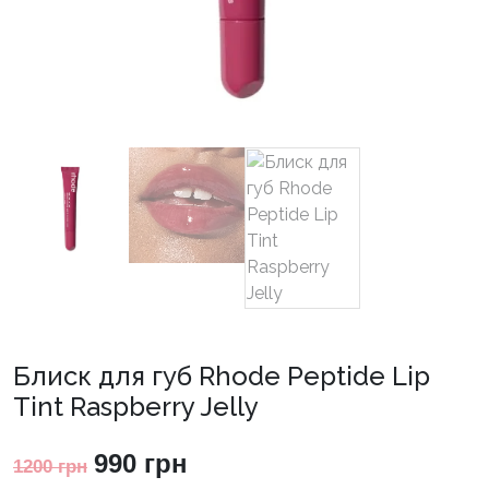
Блиск для губ Rhode Peptide Lip
Tint Raspberry Jelly
Оригінальна
Поточна
990
грн
1200
грн