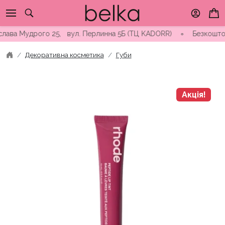
Skip
to
content
ва Мудрого 25, вул. Перлинна 5Б (ТЦ KADORR) ∘ Безкоштовна до
Декоративна косметика
Губи
Акція!