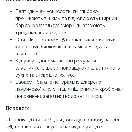
Пептиди – амінокислоти, які глибоко
проникають в шкіру та відновлюють шкірний
бар’єр, розгладжує зморшки, загоюють
тріщинки, зволожують.
Олія Ши – зволожує 5 незамінними жирними
кислотами (включаючи вітаміни Е, D, А та
алантоїн)
Купуасу – допомагає підтримувати
еластичність шкіри, покращуючи еластичність
сухих та зневоднених губ.
Бабасу – багате натуральне джерело
лауринової кислоти для підтримки мікробіома +
поповнення загальної вологості шкіри.
Переваги:
-Тон для губ та засіб для догляду в одному засобі
-Відновлює,зволожує та насичує сухі губи