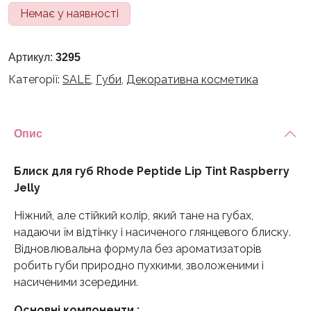
ціна:
ціна:
Немає у наявності
1200 грн.
990 грн.
Артикул:
3295
Категорії:
SALE
,
Губи
,
Декоративна косметика
Опис
Блиск для губ Rhode Peptide Lip Tint Raspberry
Jelly
Ніжний, але стійкий колір, який тане на губах,
надаючи їм відтінку і насиченого глянцевого блиску.
Відновлювальна формула без ароматизаторів
робить губи природно пухкими, зволоженими і
насиченими зсередини.
Основні компоненти :