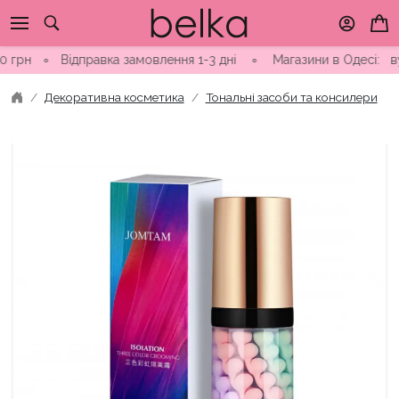
Skip
to
content
∘
Відправка замовлення 1-3 дні ∘ Магазини в Одесі: вул. Ні
Декоративна косметика
Тональні засоби та консилери