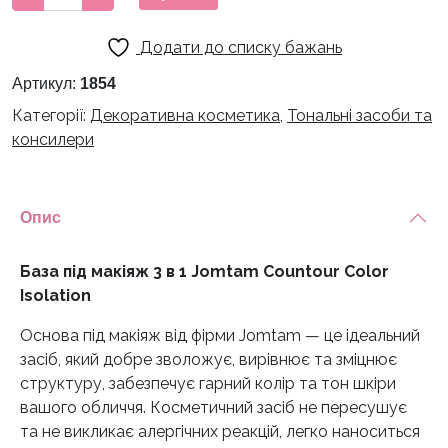
під
макіяж
Додати до списку бажань
3
в
Артикул:
1854
1
Категорії:
Декоративна косметика
,
Тональні засоби та
Jomtam
консилери
Countour
Color
Isolation
Опис
кількість
База під макіяж 3 в 1 Jomtam Countour Color
Isolation
Основа під макіяж від фірми Jomtam — це ідеальний
засіб, який добре зволожує, вирівнює та зміцнює
структуру, забезпечує гарний колір та тон шкіри
вашого обличчя. Косметичний засіб не пересушує
та не викликає алергічних реакцій, легко наноситься