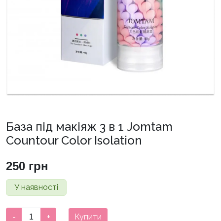
База під макіяж 3 в 1 Jomtam
Countour Color Isolation
250
грн
У наявності
База
-
+
Купити