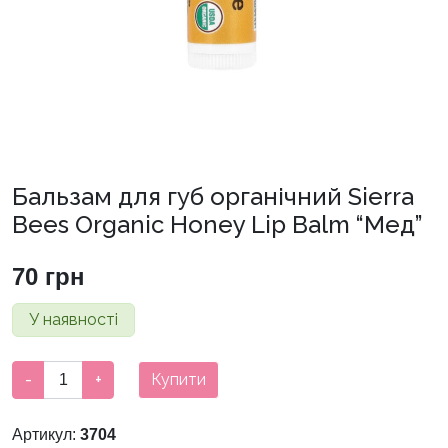
Бальзам для губ органічний Sierra
Bees Organic Honey Lip Balm “Мед”
70
грн
У наявності
Бальзам
-
+
Купити
для
губ
Артикул:
3704
органічний