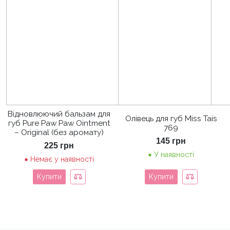
Відновлюючий бальзам для
Олівець для губ Miss Tais
губ Pure Paw Paw Ointment
769
– Original (без аромату)
145
грн
225
грн
У наявності
Немає у наявності
Купити
Купити