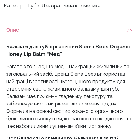
Категорії:
Губи
,
Декоративна косметика
Sierra
Bees
Organic
Honey
Опис
Lip
Balm
Бальзам для губ органічний Sierra Bees Organic
"Мед"
Honey Lip Balm “Мед”
кількість
Багато хто знає, що мед – найкращий живильний та
загоювальний засіб. Бренд Sierra Bees використав
найкращі властивості цього цінного продукту для
створення свого живильного бальзаму для губ.
Бальзам має приємну гладеньку текстуру та
забезпечує високий рівень зволоження щодня.
Формула на основі сертифікованого органічного
бджолиного воску швидко загоює пошкодження і не
дає набридливим лущенням з’явитися знову.
Особливості органічного бальзаму для губ