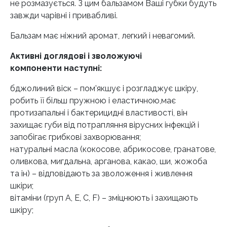
не розмазується. З цим бальзамом Ваші губки будуть
завжди чарівні і привабливі.
Бальзам має ніжний аромат, легкий і невагомий.
Активні доглядові і зволожуючі
компоненти наступні:
бджолиний віск – пом’якшує і розгладжує шкіру,
робить її більш пружною і еластичною,має
протизапальні і бактерицидні властивості, він
захищає губи від потрапляння вірусних інфекцій і
запобігає грибкові захворювання;
натуральні масла (кокосове, абрикосове, гранатове,
оливкова, мигдальна, арганова, какао, ши, жожоба
та ін) – відповідають за зволоження і живлення
шкіри;
вітаміни (груп A, E, C, F) – зміцнюють і захищають
шкіру;