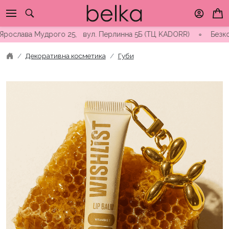
Skip
to
content
лава Мудрого 25, вул. Перлинна 5Б (ТЦ KADORR) ∘ Безкоштовна 
Декоративна косметика
Губи