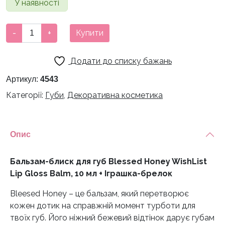
У наявності
Бальзам-
-
+
Купити
блиск
для
Додати до списку бажань
губ
Blessed
Артикул:
4543
Honey
Категорії:
Губи
,
Декоративна косметика
WishList
Lip
Gloss
Опис
Balm,
10
мл
Бальзам-блиск для губ Blessed Honey WishList
+
Lip Gloss Balm, 10 мл + Іграшка-брелок
Іграшка-
Bleesed Honey – це бальзам, який перетворює
брелок
кожен дотик на справжній момент турботи для
кількість
твоїх губ. Його ніжний бежевий відтінок дарує губам