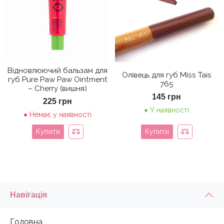
Відновлюючий бальзам для
Олівець для губ Miss Tais
губ Pure Paw Paw Ointment
765
– Cherry (вишня)
145
грн
225
грн
У наявності
Немає у наявності
Купити
Купити
Навігація
Головна