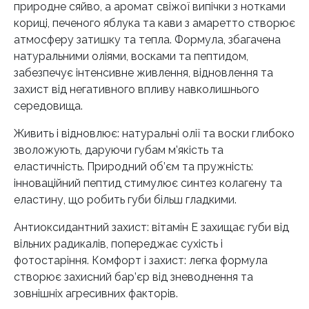
природне сяйво, а аромат свіжої випічки з нотками
кориці, печеного яблука та кави з амаретто створює
атмосферу затишку та тепла. Формула, збагачена
натуральними оліями, восками та пептидом,
забезпечує інтенсивне живлення, відновлення та
захист від негативного впливу навколишнього
середовища.
Живить і відновлює: натуральні олії та воски глибоко
зволожують, даруючи губам м’якість та
еластичність. Природний об’єм та пружність:
інноваційний пептид стимулює синтез колагену та
еластину, що робить губи більш гладкими.
Антиоксидантний захист: вітамін Е захищає губи від
вільних радикалів, попереджає сухість і
фотостаріння. Комфорт і захист: легка формула
створює захисний бар’єр від зневоднення та
зовнішніх агресивних факторів.