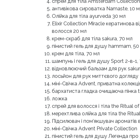
спрей для тіла Amsterdam Collection
антивікова сироватка Namaste, 10 м
Олійка для тіла ayurveda 30 мл
Elixir Collection Miracle кератинова
волосся 20 мл
крем-скраб для тіла sakura, 70 мл
пінистий гель для душу hammam, 50
крем для тіла, 70 мл
шампунь і гель для душу Sport 2-в-1,
відновлюючий бальзам для рук sakura
лосьйон для рук миттєвого догляду t
міні-Свічка Advent, приватна колекц
бархатиста гладка очищаюча пінка th
ложка
спрей для волосся і тіла the Ritual o
мерехтлива олійка для тіла the Ritua
Підсилювач і пом’якшувач ароматів в
міні-Свічка Advent Private Collection
пінистий гель для душу Легенда про