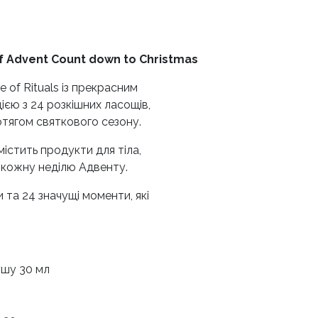
f Advent Count down to Christmas
of Rituals із прекрасним
ією з 24 розкішних ласощів,
отягом святкового сезону.
стить продукти для тіла,
а кожну неділю Адвенту.
 та 24 значущі моменти, які
душу 30 мл