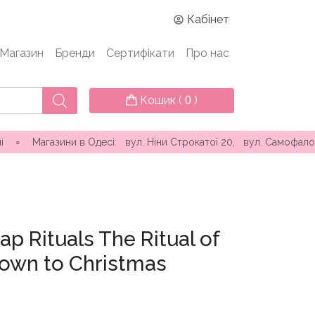
Кабінет
Магазин
Бренди
Сертифікати
Про нас
Кошик (
)
0
в Одесі: вул. Ніни Строкатої 20, вул. Самофалова ( Каманіна 
 Rituals The Ritual of
own to Christmas