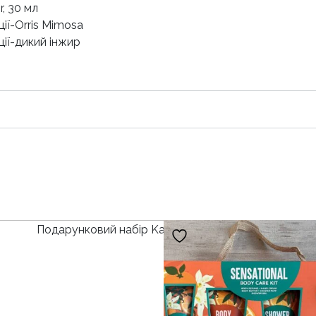
r, 30 мл
ції-Orris Mimosa
ції-дикий інжир