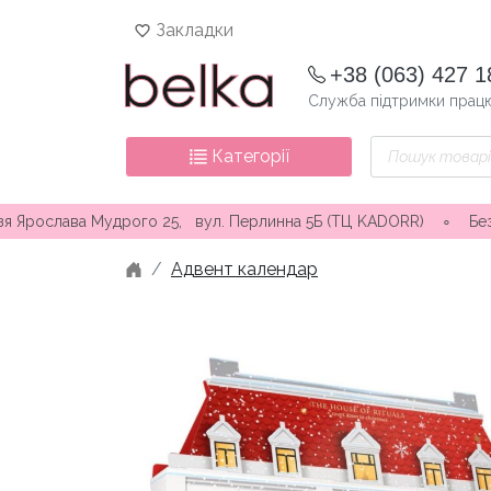
Skip
Закладки
to
content
+38 (063) 427 1
Служба підтримки працю
Пошук
Категорії
товарів
Мудрого 25, вул. Перлинна 5Б (ТЦ KADORR) ∘ Безкоштовна доста
Адвент календар