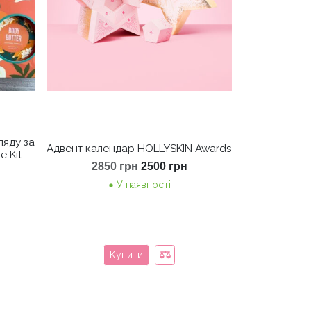
ляду за
Адвент календар HOLLYSKIN Awards
e Kit
Оригінальна
Поточна
2850
грн
2500
грн
ціна:
ціна:
У наявності
2850 грн.
2500 грн.
Купити