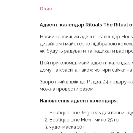
Опис
Адвент-календар Rituals The Ritual o
Новий класичний адвент-календар House 
дизайном і майстерно підібраною колекц
які будуть радувати та надихати вас пр
Цей приголомшливий адвент-календар мі
дому та краси, а також чотири свічки н
Зворотний відлік до Різдва: 24 подарунки
можна провести разом.
Наповнення адвент календаря:
Boutique Line Jing-гель для ванни і 
Boutique Line Mehr- мило 25 гр
чудо-маска 10 г