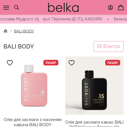
Skip
to
content
ослава Мудрого 25, вул. Перлинна 5Б (ТЦ KADORR) ∘ Безкоштовн
BALI BODY
BALI BODY
Фільтри
Акція!
Акція!
Олія для засмаги з насінням
Олія для засмаги какао BALI
кавуна BALI BODY