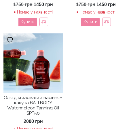
Оригінальна
Поточна
Оригінальна
Пото
1750
грн
1450
грн
1750
грн
1450
грн
ціна:
ціна:
ціна:
ціна:
Немає у наявності
Немає у наявності
1750 грн.
1450 грн.
1750 грн.
1450 
Купити
Купити
Олія для засмаги з насінням
кавуна BALI BODY
Watermeleon Tanning Oil
SPF50
2000
грн