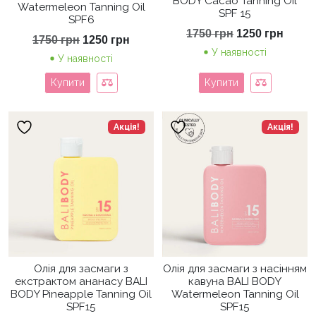
BODY Cacao Tanning Oil
Watermeleon Tanning Oil
SPF 15
SPF6
Оригінальна
Пото
1750
грн
1250
грн
Оригінальна
Поточна
1750
грн
1250
грн
ціна:
ціна:
ціна:
ціна:
У наявності
1750 грн.
1250 
У наявності
1750 грн.
1250 грн.
Купити
Купити
Акція!
Акція!
Олія для засмаги з
Олія для засмаги з насінням
екстрактом ананасу BALI
кавуна BALI BODY
BODY Pineapple Tanning Oil
Watermeleon Tanning Oil
SPF15
SPF15