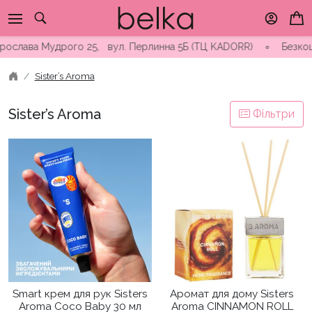
Skip
to
content
а Мудрого 25, вул. Перлинна 5Б (ТЦ KADORR) ∘ Безкоштовна дос
Sister’s Aroma
Sister’s Aroma
Фільтри
Smart крем для рук Sisters
Аромат для дому Sisters
Aroma Coco Baby 30 мл
Aroma CINNAMON ROLL