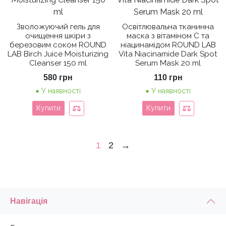
Зволожуючий гель для
Освітлювальна тканинна
очищення шкіри з
маска з вітаміном C та
березовим соком ROUND
ніацинамідом ROUND LAB
LAB Birch Juice Moisturizing
Vita Niacinamide Dark Spot
Cleanser 150 ml
Serum Mask 20 ml
580
грн
110
грн
У наявності
У наявності
Купити
Купити
1
2
→
Навігація