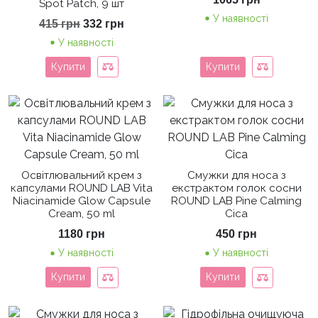
Spot Patch, 9 шт
У наявності
Оригінальна
Поточна
415
грн
332
грн
ціна:
ціна:
У наявності
415 грн.
332 грн.
Купити
Купити
Освітлювальний крем з
Смужки для носа з
капсулами ROUND LAB Vita
екстрактом голок сосни
Niacinamide Glow Capsule
ROUND LAB Pine Calming
Cream, 50 ml
Cica
1180
грн
450
грн
У наявності
У наявності
Купити
Купити