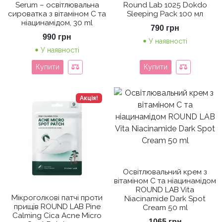
Serum – освітлювальна
Round Lab 1025 Dokdo
сироватка з вітаміном C та
Sleeping Pack 100 мл
ніацинамідом, 30 ml
790
грн
990
грн
У наявності
У наявності
Купити
Купити
Акція!
Освітлювальний крем з
вітаміном C та ніацинамідом
ROUND LAB Vita
Мікроголкові патчі проти
Niacinamide Dark Spot
прищів ROUND LAB Pine
Cream 50 ml
Calming Cica Acne Micro
1065
грн