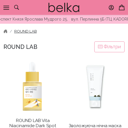
Skip
to
content
ект Князя Ярослава Мудрого 25, вул. Перлинна 5Б (ТЦ KADORR) 
ROUND LAB
ROUND LAB
Фільтри
ROUND LAB Vita
Niacinamide Dark Spot
Зволожуюча нічна маска