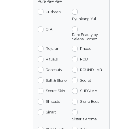
Pure Paw Paw
Pusheen
Pyunkang Yul
Q+A
Rare Beauty by
Selena Gomez
Rejuran
Rhode
Rituals
ROB
Robeauty
ROUND LAB
Salt & Stone
Secret
Secret Skin
SHEGLAM
Shiseido
Sierra Bees
Sinart
Sister's Aroma