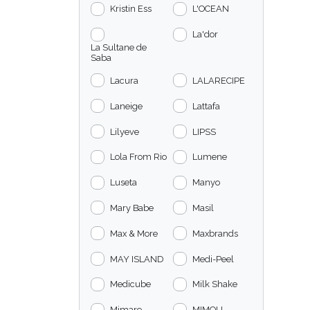
Kristin Ess
L'OCEAN
La'dor
La Sultane de
Saba
Lacura
LALARECIPE
Laneige
Lattafa
Lilyeve
LIPSS
Lola From Rio
Lumene
Luseta
Manyo
Mary Babe
Masil
Max & More
Maxbrands
MAY ISLAND
Medi-Peel
Medicube
Milk Shake
Mimare
MIMOLI