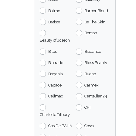
Balme
Barber Blend
Batiste
Be The Skin
Benton
Beauty of Joseon
Bilou
Biodance
Biotrade
Bless Beauty
Bogenia
Bueno
Capace
Carmex
Celimax
Centellian24
CHI
Charlotte Tilbury
Cos De BAHA
Cosrx