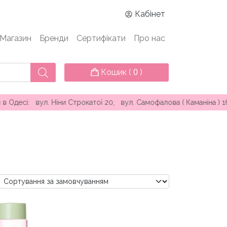
Кабінет
Магазин
Бренди
Сертифікати
Про нас
Кошик (
)
0
Ніни Строкатої 20, вул. Самофалова ( Каманіна ) 16А, проспек