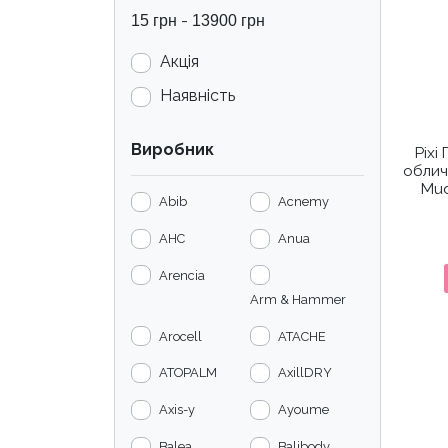
-
15
грн
13900
грн
Акція
Наявність
Виробник
Pixi
облич
Mud
Abib
Acnemy
AHC
Anua
Arencia
Arm & Hammer
Arocell
ATACHE
ATOPALM
AxillDRY
Axis-y
Ayoume
Balea
Balibody