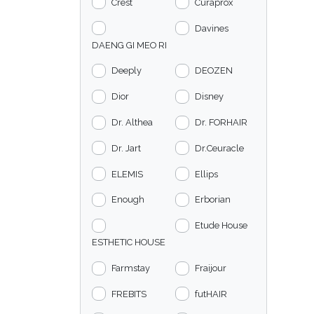
Crest
Curaprox
Davines
DAENG GI MEO RI
Deeply
DEOZEN
Dior
Disney
Dr. Althea
Dr. FORHAIR
Dr. Jart
Dr.Ceuracle
ELEMIS
Ellips
Enough
Erborian
Etude House
ESTHETIC HOUSE
Farmstay
Fraijour
FREBITS
futHAIR