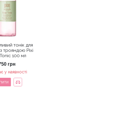
ливий тонік для
з трояндою Pixi
Tonic 100 мл
750
грн
є у наявності
пити