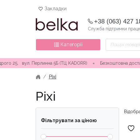
Skip
Закладки
to
content
+38 (063) 427 1
Служба підтримки працю
Пошук
Категорії
товарів
л. Перлинна 5Б (ТЦ KADORR) ∘ Безкоштовна доставка від 3000 г
Pixi
Pixi
Відобра
Фільтрувати за ціною