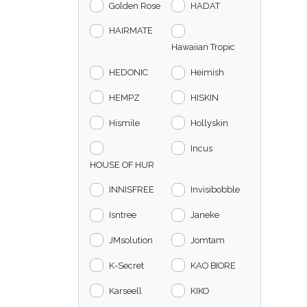
Golden Rose
HADAT
HAIRMATE
Hawaiian Tropic
HEDONIC
Heimish
HEMPZ
HISKIN
Hismile
Hollyskin
Incus
HOUSE OF HUR
INNISFREE
Invisibobble
Isntree
Janeke
JMsolution
Jomtam
K-Secret
KAO BIORE
Karseell
KIKO