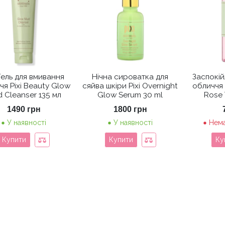
 Гель для вмивання
Нічна сироватка для
Заспокій
чя Pixi Beauty Glow
сяйва шкіри Pixi Overnight
обличчя 
 Cleanser 135 мл
Glow Serum 30 ml
Rose 
1490
грн
1800
грн
У наявності
У наявності
Нема
Купити
Купити
Ку