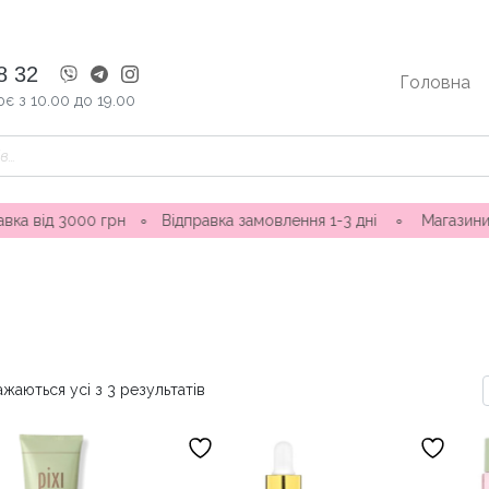
8 32
Головна
є з 10.00 до 19.00
рн
∘
Відправка замовлення 1-3 дні ∘ Магазини в Одесі: вул. 
жаються усі з 3 результатів