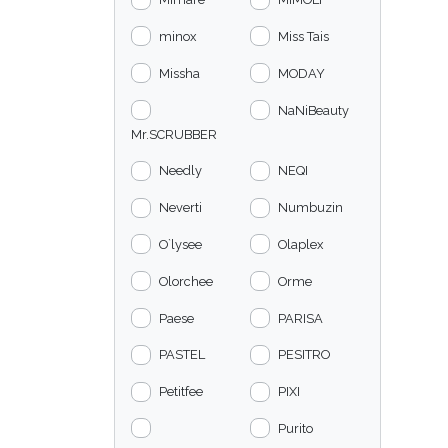
minox
Miss Tais
Missha
MODAY
NaNiBeauty
Mr.SCRUBBER
Needly
NEQI
Neverti
Numbuzin
O`lysee
Olaplex
Olorchee
Orme
Paese
PARISA
PASTEL
PESITRO
Petitfee
PIXI
Purito