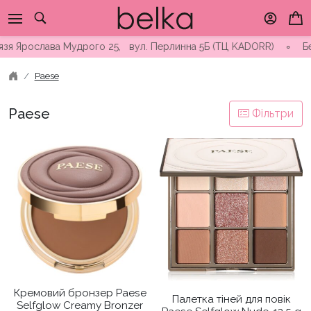
Skip
to
content
язя Ярослава Мудрого 25, вул. Перлинна 5Б (ТЦ KADORR) ∘ Безк
Paese
Paese
Фільтри
Кремовий бронзер Paese
Палетка тіней для повік
Selfglow Creamy Bronzer