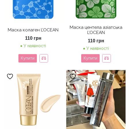
Маска центела азіатська
Маска колаген L’OCEAN
L’OCEAN
110
грн
110
грн
У наявності
У наявності
Купити
Купити