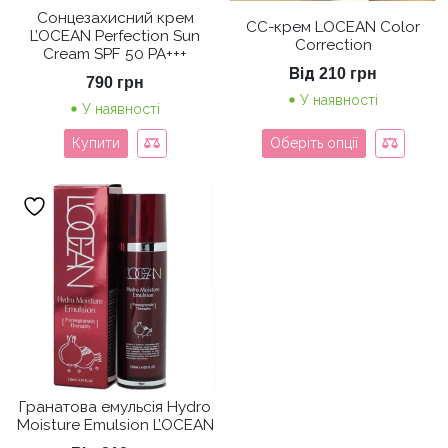
Сонцезахисний крем
СС-крем LOCEAN Color
L’OCEAN Perfection Sun
Correction
Cream SPF 50 PA+++
Від
210
грн
790
грн
У наявності
У наявності
Купити
Оберіть опції
Гранатова емульсія Hydro
Moisture Emulsion L’OCEAN