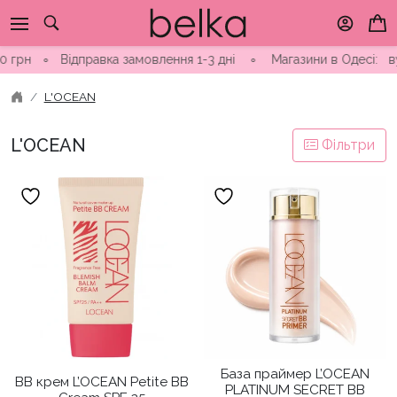
Skip
to
content
∘
Відправка замовлення 1-3 дні ∘ Магазини в Одесі: вул. Нін
L'OCEAN
L'OCEAN
Фільтри
База праймер L’OCEAN
BB крем L’OCEAN Petite BB
PLATINUM SECRET BB