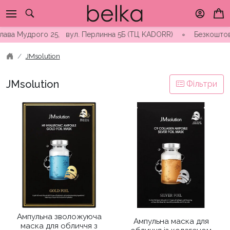
Skip
to
content
ава Мудрого 25, вул. Перлинна 5Б (ТЦ KADORR) ∘ Безкоштовна до
JMsolution
JMsolution
Фільтри
Ампульна зволожуюча
Ампульна маска для
маска для обличчя з