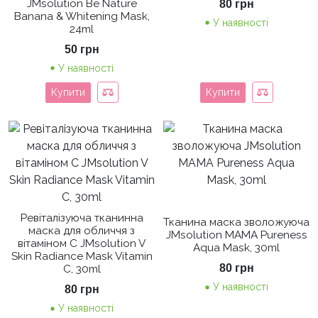
JMsolution Be Nature
80
грн
Banana & Whitening Mask,
У наявності
24ml
50
грн
У наявності
Купити
Купити
Ревіталізуюча тканинна
Тканина маска зволожуюча
маска для обличчя з
JMsolution MAMA Pureness
вітаміном С JMsolution V
Aqua Mask, 30ml
Skin Radiance Mask Vitamin
80
грн
C, 30ml
У наявності
80
грн
У наявності