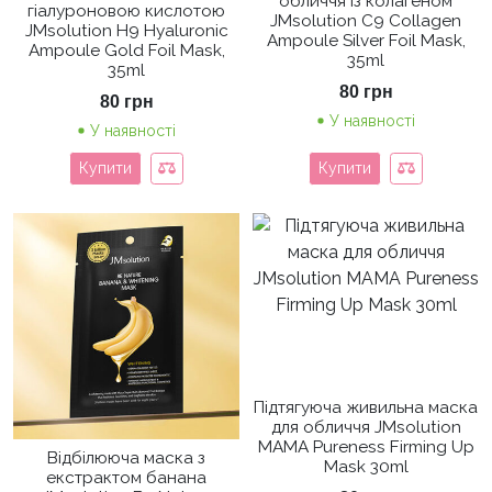
обличчя із колагеном
гіалуроновою кислотою
JMsolution C9 Collagen
JMsolution H9 Hyaluronic
Ampoule Silver Foil Mask,
Ampoule Gold Foil Mask,
35ml
35ml
80
грн
80
грн
У наявності
У наявності
Купити
Купити
Підтягуюча живильна маска
для обличчя JMsolution
MAMA Pureness Firming Up
Відбілююча маска з
Mask 30ml
екстрактом банана