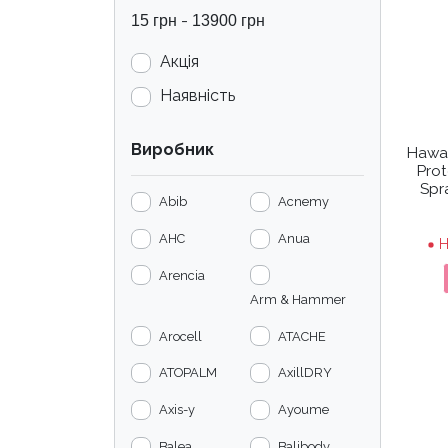
-
15
грн
13900
грн
Акція
Наявність
Виробник
Hawai
Prot
Spr
Abib
Acnemy
AHC
Anua
Н
Arencia
Arm & Hammer
Arocell
ATACHE
ATOPALM
AxillDRY
Axis-y
Ayoume
Balea
Balibody