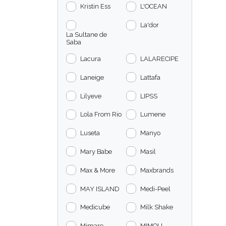
Kristin Ess
L'OCEAN
La'dor
La Sultane de
Saba
Lacura
LALARECIPE
Laneige
Lattafa
Lilyeve
LIPSS
Lola From Rio
Lumene
Luseta
Manyo
Mary Babe
Masil
Max & More
Maxbrands
MAY ISLAND
Medi-Peel
Medicube
Milk Shake
Mimare
MIMOLI