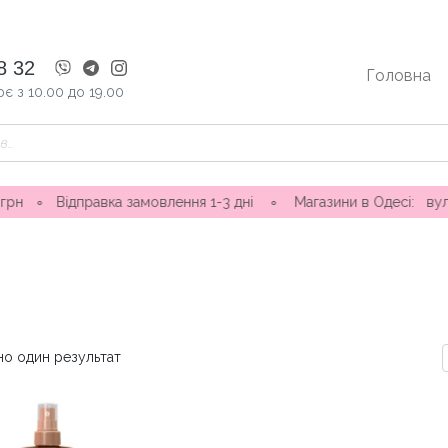
8 32
Головна
є з 10.00 до 19.00
 замовлення 1-3 дні ∘ Магазини в Одесі: вул. Ніни Строкатої 
но один результат