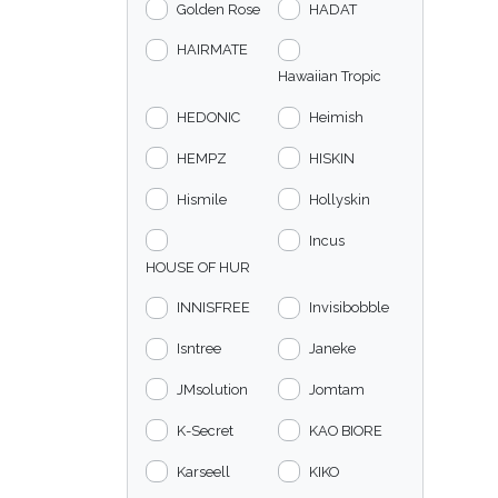
Golden Rose
HADAT
HAIRMATE
Hawaiian Tropic
HEDONIC
Heimish
HEMPZ
HISKIN
Hismile
Hollyskin
Incus
HOUSE OF HUR
INNISFREE
Invisibobble
Isntree
Janeke
JMsolution
Jomtam
K-Secret
KAO BIORE
Karseell
KIKO