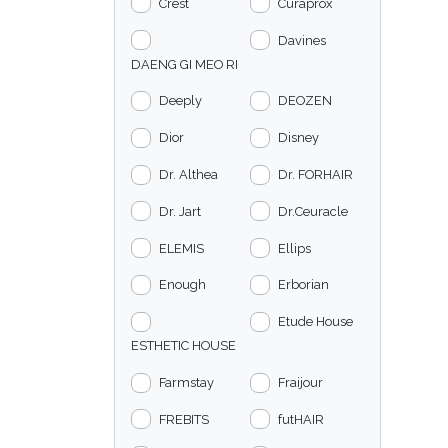
Crest
Curaprox
Davines
DAENG GI MEO RI
Deeply
DEOZEN
Dior
Disney
Dr. Althea
Dr. FORHAIR
Dr. Jart
Dr.Ceuracle
ELEMIS
Ellips
Enough
Erborian
Etude House
ESTHETIC HOUSE
Farmstay
Fraijour
FREBITS
futHAIR