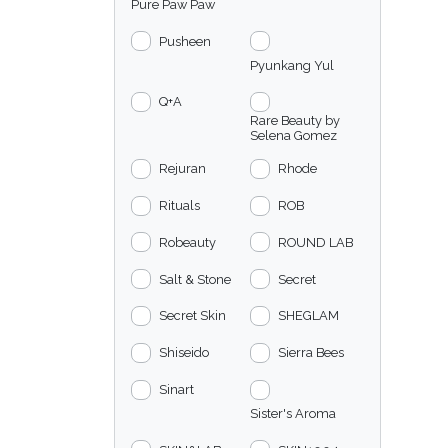
Pure Paw Paw
Pusheen
Pyunkang Yul
Q+A
Rare Beauty by
Selena Gomez
Rejuran
Rhode
Rituals
ROB
Robeauty
ROUND LAB
Salt & Stone
Secret
Secret Skin
SHEGLAM
Shiseido
Sierra Bees
Sinart
Sister's Aroma