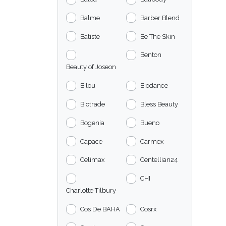
Balme
Barber Blend
Batiste
Be The Skin
Benton
Beauty of Joseon
Bilou
Biodance
Biotrade
Bless Beauty
Bogenia
Bueno
Capace
Carmex
Celimax
Centellian24
CHI
Charlotte Tilbury
Cos De BAHA
Cosrx