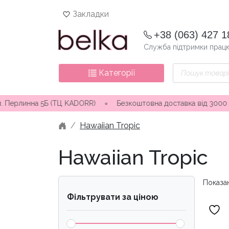
Skip
Закладки
to
content
+38 (063) 427 1
Служба підтримки працю
Пошук
Категорії
товарів
(ТЦ KADORR) ∘ Безкоштовна доставка від 3000 грн
∘
Відправка
Hawaiian Tropic
Hawaiian Tropic
Показа
Фільтрувати за ціною