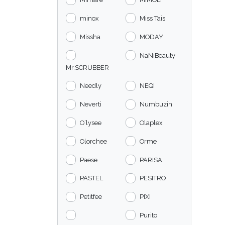
minox
Miss Tais
Missha
MODAY
NaNiBeauty
Mr.SCRUBBER
Needly
NEQI
Neverti
Numbuzin
O`lysee
Olaplex
Olorchee
Orme
Paese
PARISA
PASTEL
PESITRO
Petitfee
PIXI
Purito