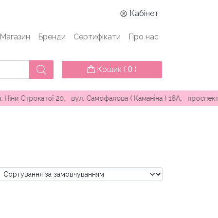
Кабінет
Магазин
Бренди
Сертифікати
Про нас
Кошик (
)
0
20, вул. Самофалова ( Каманіна ) 16А, проспект Князя Ярослав