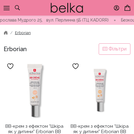
Skip
to
content
Ярослава Мудрого 25, вул. Перлинна 5Б (ТЦ KADORR) ∘ Безкошто
Erborian
Erborian
Фільтри
ВВ-крем з ефектом “Шкіра
ВВ-крем з ефектом “Шкіра
як у дитини” Erborian BB
як у дитини” Erborian BB