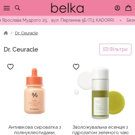
Skip
to
content
зя Ярослава Мудрого 25, вул. Перлинна 5Б (ТЦ KADORR) ∘ Безко
Dr. Ceuracle
Dr. Ceuracle
Фільтри
Антивікова сироватка з
Зволожувальна есенція з
полінуклеотидами,
гідролатом зеленого чаю