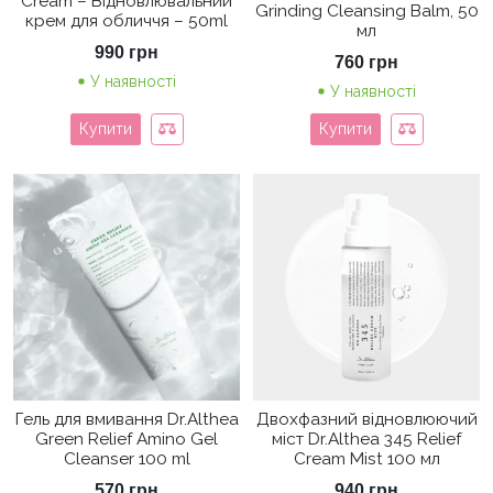
Cream – Відновлювальний
Grinding Cleansing Balm, 50
крем для обличчя – 50ml
мл
990
грн
760
грн
У наявності
У наявності
Купити
Купити
Гель для вмивання Dr.Althea
Двохфазний відновлюючий
Green Relief Amino Gel
міст Dr.Althea 345 Relief
Cleanser 100 ml
Cream Mist 100 мл
570
грн
940
грн