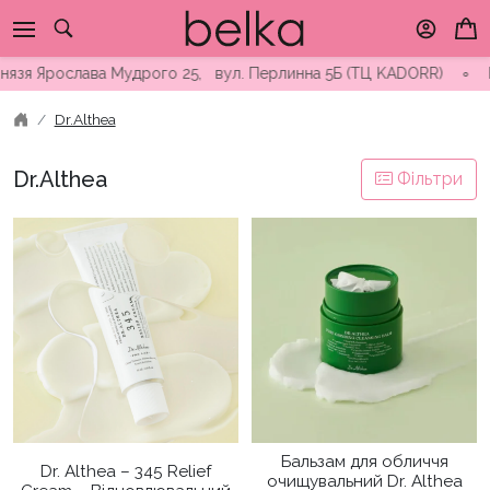
Skip
to
content
Ярослава Мудрого 25, вул. Перлинна 5Б (ТЦ KADORR) ∘ Безкоштов
Dr.Althea
Dr.Althea
Фільтри
Бальзам для обличчя
Dr. Althea – 345 Relief
очищувальний Dr. Althea