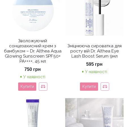
Зволожуючий
сонцезахисний крем з
Зміцнююча сироватка для
бамбуком – Dr. Althea Aqua
росту вій Dr. Althea Eye
Glowing Sunscreen SPF50+
Lash Boost Serum 9мл
PA++++, 45 мл
595
грн
750
грн
У наявності
У наявності
Купити
Купити