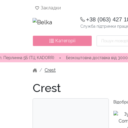
Skip
Закладки
to
content
+38 (063) 427 1
Служба підтримки працю
Пошук
Категорії
товарів
(ТЦ KADORR) ∘ Безкоштовна доставка від 3000 грн
∘
Відправк
Crest
Crest
Відобра