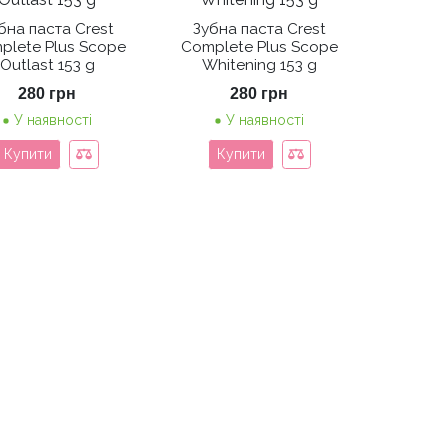
бна паста Crest
Зубна паста Crest
plete Plus Scope
Complete Plus Scope
Outlast 153 g
Whitening 153 g
280
грн
280
грн
У наявності
У наявності
Купити
Купити