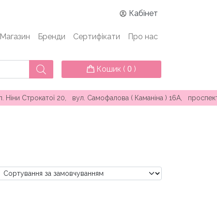
Кабінет
Магазин
Бренди
Сертифікати
Про нас
Кошик (
)
0
20, вул. Самофалова ( Каманіна ) 16А, проспект Князя Ярослав