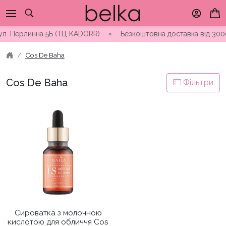
Skip
to
content
вул. Перлинна 5Б (ТЦ KADORR) ∘ Безкоштовна доставка від 3000
Cos De Baha
Cos De Baha
Фільтри
Сироватка з молочною
кислотою для обличчя Cos